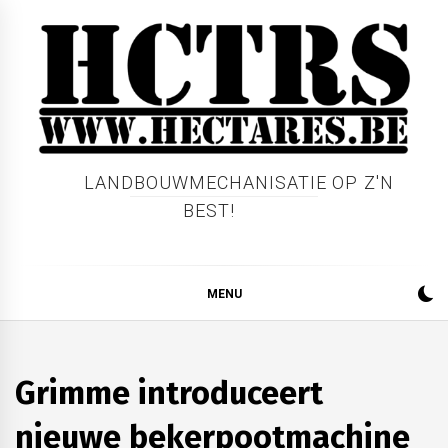
Skip
to
content
LANDBOUWMECHANISATIE OP Z'N
BEST!
MENU
AKKERBOUW
GRONDBEWERKING
Grimme introduceert
LOONWERK
PLANTMACHINES
PRECISIELANDBOUW
nieuwe bekerpootmachine