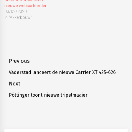
nieuwe websorteerder
03/02/2020
In "Akkerbouw"
Tagged
aardappe
,
aardappel
,
aardappelen
,
Bericht
Previous
Grimme
,
navigatie
Prios
Väderstad lanceert de nieuwe Carrier XT 425-626
Previous
440
post:
Next
Pöttinger toont nieuwe tripelmaaier
Next
post: