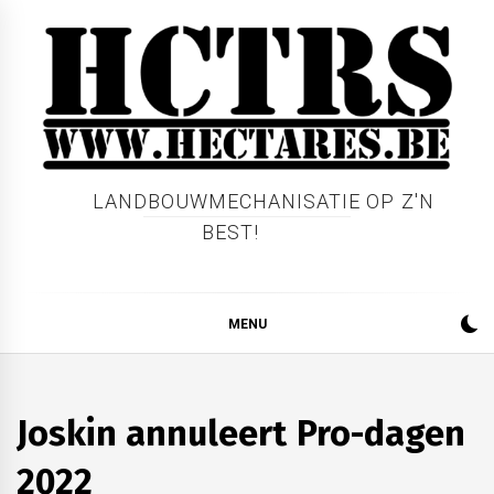
Skip
to
content
LANDBOUWMECHANISATIE OP Z'N
BEST!
MENU
AKKERBOUW
BEDRIJFSNIEUWS
Joskin annuleert Pro-dagen
BEURS
GRONDVERZET
LOONWERK
2022
TUINBOUW
VEEHOUDERIJ