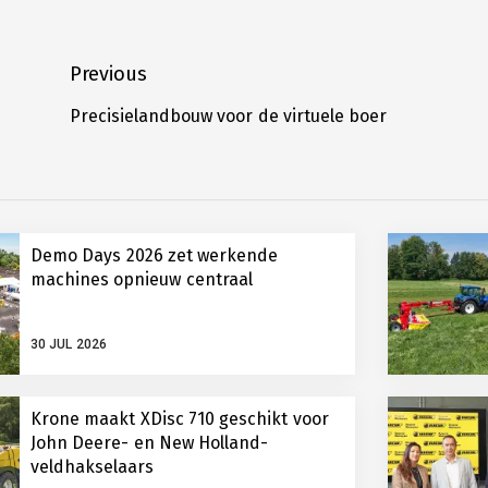
banden
,
CEAT
,
Ceat
Bericht
Previous
Specialty
,
navigatie
flotation
,
Precisielandbouw voor de virtuele boer
Previous
VF
post:
Banden
Demo Days 2026 zet werkende
machines opnieuw centraal
30 JUL 2026
Krone maakt XDisc 710 geschikt voor
John Deere- en New Holland-
veldhakselaars