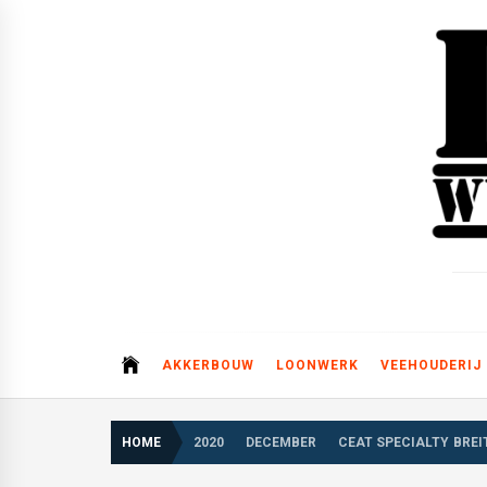
Skip
to
content
AKKERBOUW
LOONWERK
VEEHOUDERIJ
HOME
2020
DECEMBER
CEAT SPECIALTY BRE