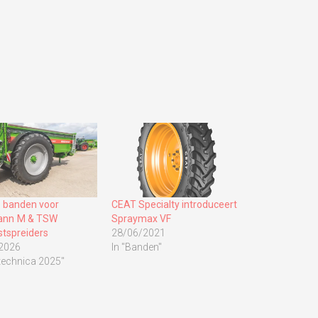
 banden voor
CEAT Specialty introduceert
ann M & TSW
Spraymax VF
stspreiders
28/06/2021
2026
In "Banden"
itechnica 2025"