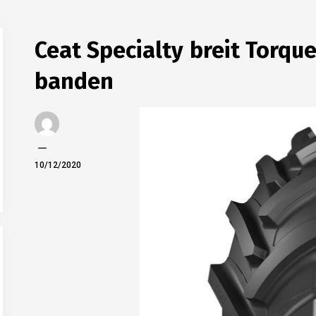
AKKERBOUW
BANDEN
Ceat Specialty breit Torq
LOONWERK
VEEHOUDERIJ
banden
ANTOON
10/12/2020