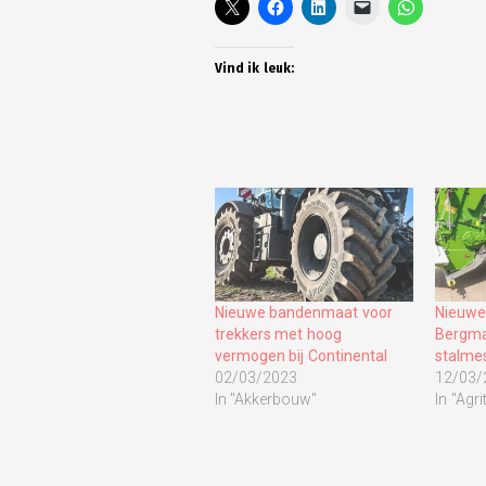
Vind ik leuk:
Nieuwe bandenmaat voor
Nieuwe
trekkers met hoog
Bergm
vermogen bij Continental
stalme
02/03/2023
12/03/
In "Akkerbouw"
In "Agr
Tagged