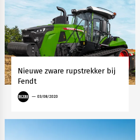
AKKERBOUW
LOONWERK
Nieuwe zware rupstrekker bij
TRACTOREN
TUINBOUW
Fendt
VEEHOUDERIJ
ANTOON
03/08/2020
VANDERSTRAETEN