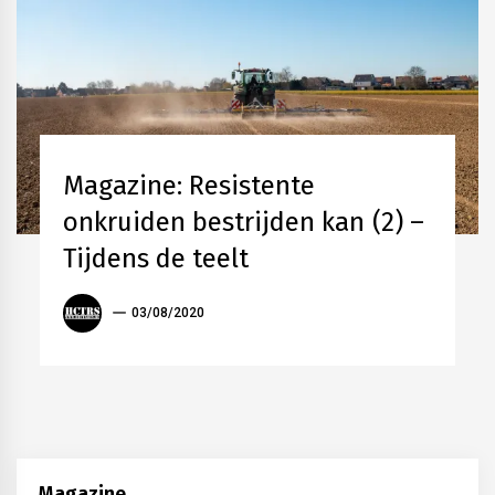
AKKERBOUW
GEWASBESCHERMING
Magazine: Resistente
LOONWERK
MAGAZINE
onkruiden bestrijden kan (2) –
VEEHOUDERIJ
Tijdens de teelt
ANTOON
03/08/2020
VANDERSTRAETEN
Magazine