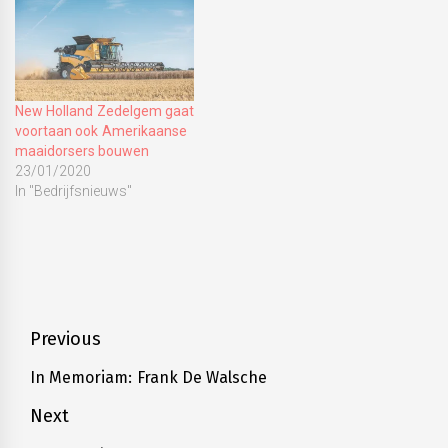
New Holland Zedelgem gaat
voortaan ook Amerikaanse
maaidorsers bouwen
23/01/2020
In "Bedrijfsnieuws"
Tagged
CNH
Industrial
,
New
Bericht
Previous
holland
,
navigatie
Överum
,
In Memoriam: Frank De Walsche
Previous
Ploegen
post:
Next