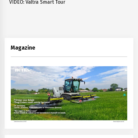
VIDEO: Valtra Smart Tour
Next
post:
Magazine