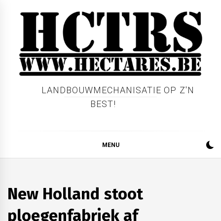
Skip
to
content
LANDBOUWMECHANISATIE OP Z'N
BEST!
MENU
AKKERBOUW
BEDRIJFSNIEUWS
New Holland stoot
GRONDBEWERKING
LOONWERK
ploegenfabriek af