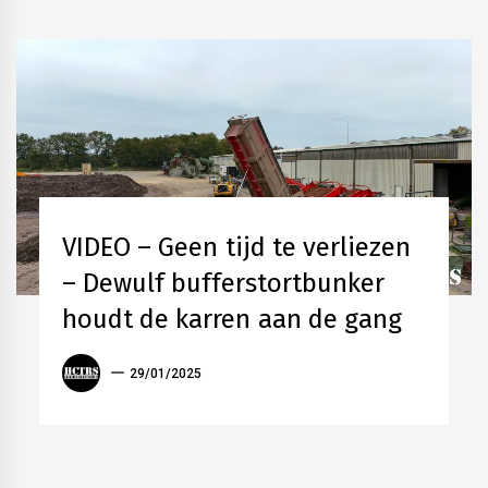
AKKERBOUW
INSCHUURTECHNIEK
VIDEO – Geen tijd te verliezen
LOONWERK
OOGST
– Dewulf bufferstortbunker
OOGSTMACHINES
TRANSPORT
houdt de karren aan de gang
ANTOON
29/01/2025
VANDERSTRAETEN