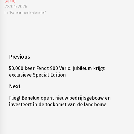
(april)
22/04/2026
In "Boerinnenkalender"
Bericht
Previous
navigatie
50.000 keer Fendt 900 Vario: jubileum krijgt
Previous
exclusieve Special Edition
post:
Next
Fliegl Benelux opent nieuw bedrijfsgebouw en
Next
investeert in de toekomst van de landbouw
post: