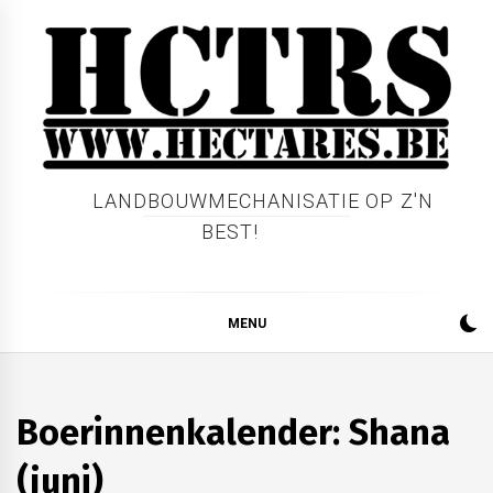
Skip
to
content
LANDBOUWMECHANISATIE OP Z'N
BEST!
MENU
BOERINNENKALENDER
VEEHOUDERIJ
Boerinnenkalender: Shana
(juni)