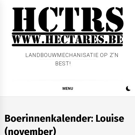
Skip
to
content
LANDBOUWMECHANISATIE OP Z'N
BEST!
MENU
AKKERBOUW
BOERINNENKALENDER
Boerinnenkalender: Louise
VEEHOUDERIJ
(november)