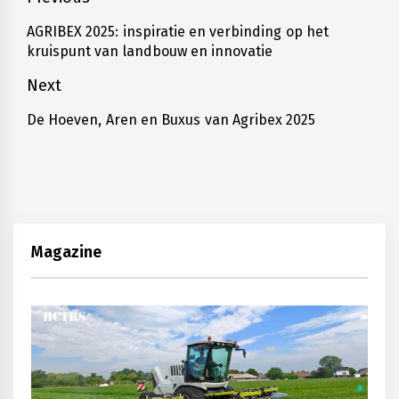
Bericht
navigatie
AGRIBEX 2025: inspiratie en verbinding op het
Previous
kruispunt van landbouw en innovatie
post:
Next
De Hoeven, Aren en Buxus van Agribex 2025
Next
post:
Magazine