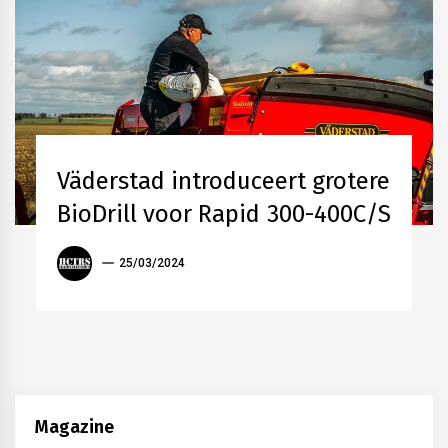
AKKERBOUW
LOONWERK
Väderstad introduceert grotere
ZAAIMACHINES
BioDrill voor Rapid 300-400C/S
ANTOON
25/03/2024
VANDERSTRAETEN
Magazine